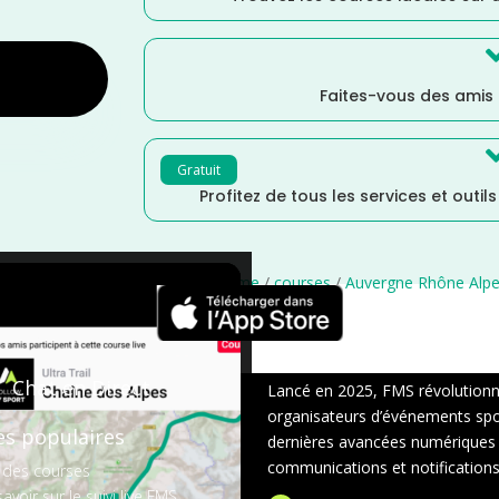
Faites-vous des amis
Gratuit
Profitez de tous les services et outil
/
Distance Marathon
/
Cyclotourisme
/
courses
/
Auvergne Rhône Alp
×
Chat en Direct
Lancé en 2025, FMS révolutionne 
organisateurs d’événements sport
es populaires
dernières avancées numériques : s
communications et notifications 
 des courses
avoir sur le suivi live FMS