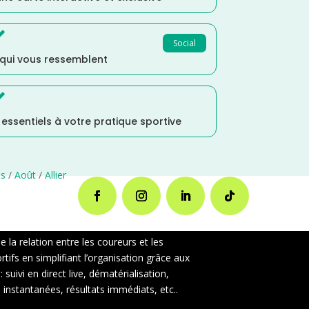

Social
 qui vous ressemblent

s essentiels à votre pratique sportive
es
/
Août
/
Allier
la relation entre les coureurs et les
ifs en simplifiant l’organisation grâce aux
uivi en direct live, dématérialisation,
instantanées, résultats immédiats, etc..