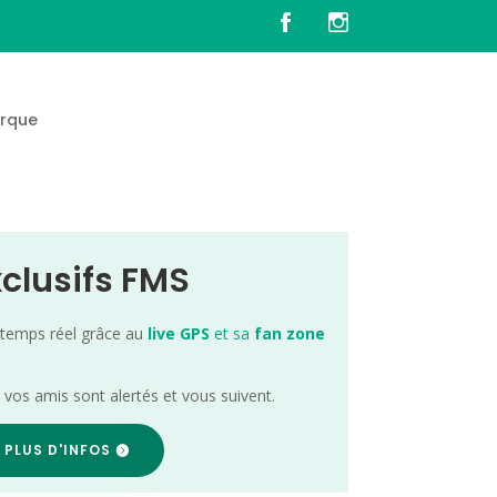
rque
xclusifs FMS
 temps réel grâce au
live GPS
et sa
fan zone
; vos amis sont alertés et vous suivent.
 PLUS D'INFOS