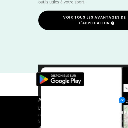
outils utiles à votre sport.
VOIR TOUS LES AVANTAGES DE
L'APPLICATION
Vélo
/
France
A propos de FMS
L’application tout-en-un pour les
Pag
coureurs
Carte
Services aux organisateurs
Tout s
d’événements