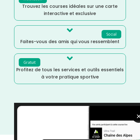
Trouvez les courses idéales sur une carte
interactive et exclusive

Social
Faites-vous des amis qui vous ressemblent

Gratuit
Profitez de tous les services et outils essentiels
à votre pratique sportive
Vélo tout terrain
/
Var
/
Provence Alpes Côte d'Azur
/
Octobre
/
Gravel
/
France
/
Distance 100k
/
Dénivelé
Elevé
/
courses