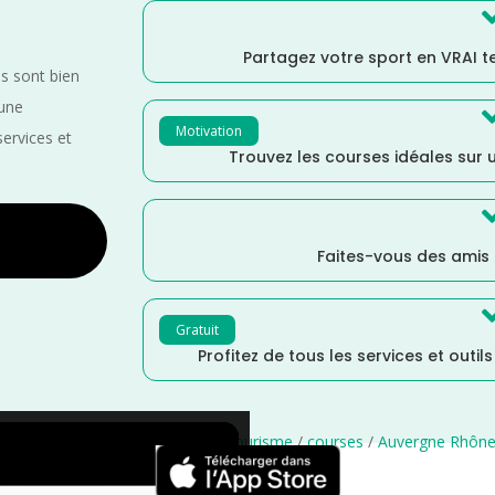
Partagez votre sport en VRAI 
es sont bien
 une
Motivation
services et
Trouvez les courses idéales sur u
Faites-vous des amis
Gratuit
Profitez de tous les services et outil
e Ultra
/
Dénivelé Moyen
/
Cyclotourisme
/
courses
/
Auvergne Rhône
×