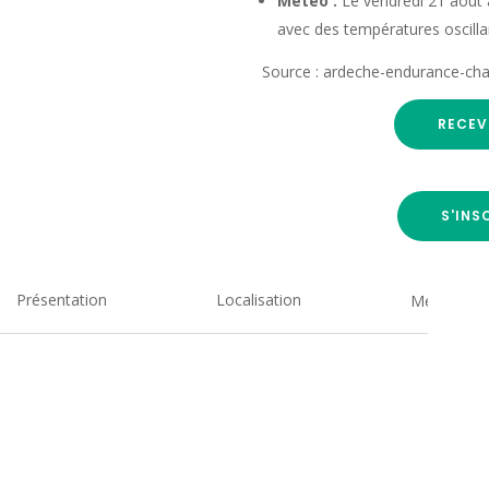
Météo :
Le vendredi 21 août 
avec des températures oscilla
Source : ardeche-endurance-ch
RECEV
S'INS
Présentation
Localisation
Medias