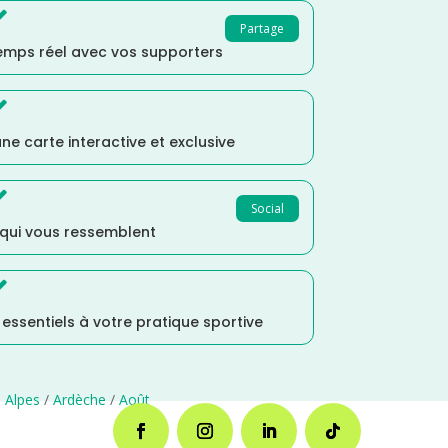

Partage
temps réel avec vos supporters

ne carte interactive et exclusive

Social
 qui vous ressemblent

s essentiels à votre pratique sportive
 Alpes
/
Ardèche
/
Août