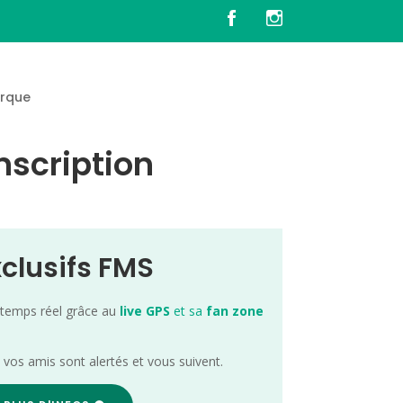
rque
nscription
xclusifs FMS
 temps réel grâce au
live GPS
et sa
fan zone
; vos amis sont alertés et vous suivent.