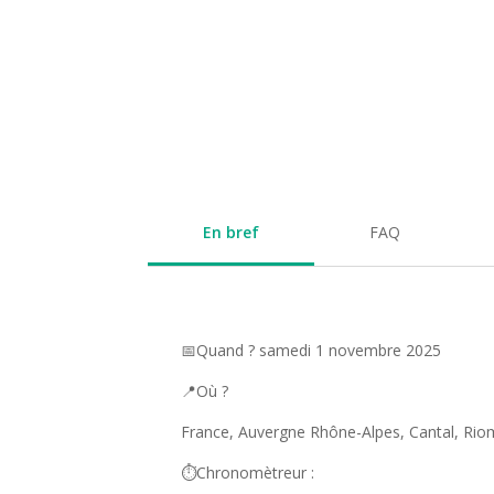
En bref
FAQ
📅Quand ? samedi 1 novembre 2025
📍Où ?
France, Auvergne Rhône-Alpes, Cantal, Ri
⏱️Chronomètreur :