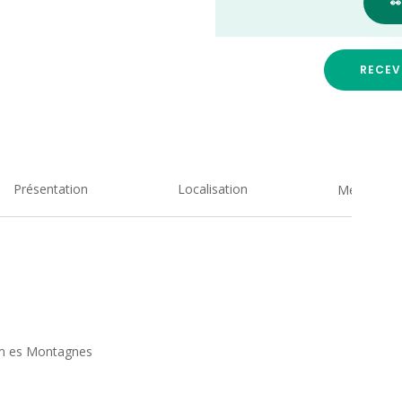

RECEV
Présentation
Localisation
Medias
om es Montagnes