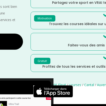
Partagez votre sport en VRAI 
es sont bien
 une
Motivation
services et
Trouvez les courses idéales sur u
Faites-vous des amis
Gratuit
Profitez de tous les services et outil
e
/
France
/
Distance Faible
/
Dénivelé Elevé
/
courses
/
Cantal
/
Auver
×