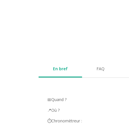
En bref
FAQ
📅Quand ?
📍Où ?
⏱️Chronomètreur :