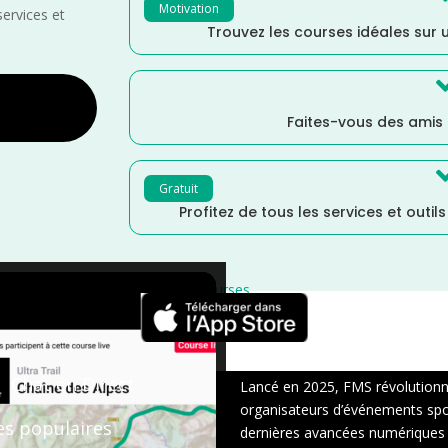
Motivation
services et
Trouvez les courses idéales sur u
Faites-vous des amis
Gratuit
Profitez de tous les services et outil
courses
×
Chat en Direct
Lancé en 2025, FMS révolutionne 
organisateurs d’événements sport
es populaires
dernières avancées numériques : s