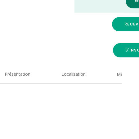

RECEV
S'INS
Présentation
Localisation
Medias