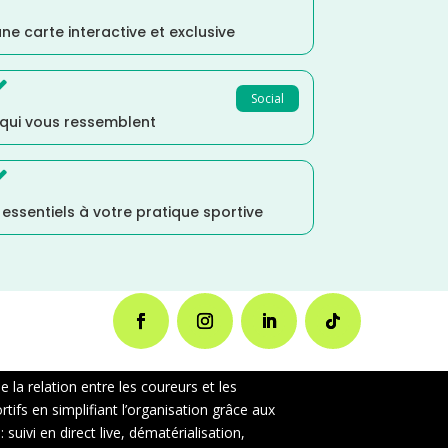
ne carte interactive et exclusive

Social
 qui vous ressemblent

s essentiels à votre pratique sportive
la relation entre les coureurs et les
ifs en simplifiant l’organisation grâce aux
uivi en direct live, dématérialisation,