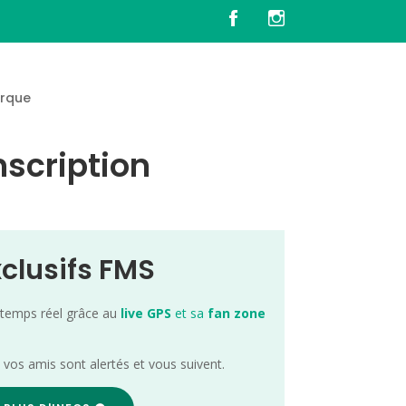
rque
nscription
xclusifs FMS
 temps réel grâce au
live GPS
et sa
fan zone
; vos amis sont alertés et vous suivent.