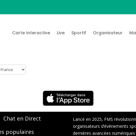
Carte Interactive
Live
Sportif
Organisateur
Ma
Chat en Direct
Lancé en 2025, FMS révolutionne 
organisateurs d’événements sport
es populaires
dernières avancées numériques : s