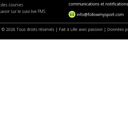
communications et notifications 
 des courses
avoir sur le suivi live FMS
info@followmysport.com

 © 2026 Tous droits réservés | Fait à Lille avec passion |
Données pe