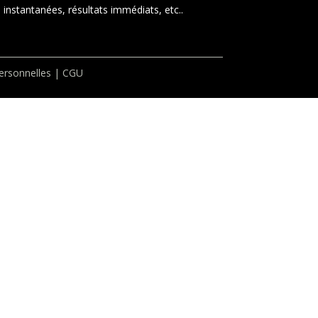
instantanées, résultats immédiats, etc..
rsonnelles
|
CGU