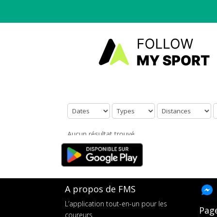
Aucun résultat trouvé.
A propos de FMS
L’application tout-en-un pour les
Pag
coureurs