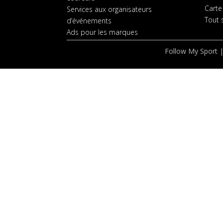
Carte
Services aux organisateurs
Tout s
d’événements
Ads pour les marques
Follow My Sport |